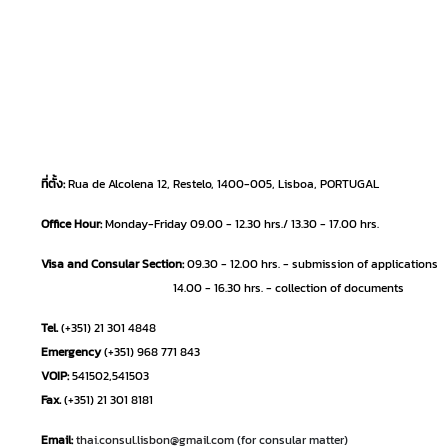
N
e
w
s
ท่
อ
ที่ตั้ง:
Rua de Alcolena 12, Restelo, 1400-005, Lisboa, PORTUGAL
ง
Office Hour:
Monday-Friday 09.00 - 12.30 hrs./ 13.30 - 17.00 hrs.
เ
ที่
Visa and Consular Section:
09.30 - 12.00 hrs. - submission of applicatio
ย
14.00 - 16.30 hrs. - collection of documents
ว
|
Tel.
(+351) 21 301 4848
T
Emergency
(+351) 968 771 843
r
VOIP:
541502,541503
a
Fax.
(+351) 21 301 8181
v
Email:
thai.consul.lisbon@gmail.com
(for consular matter)
e