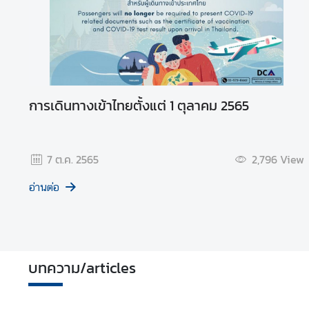
ธ์
ไ
ท
ย
-
โ
การเดินทางเข้าไทยตั้่้งแต่ 1 ตุลาคม 2565
ป
ร
ตุ
7 ต.ค. 2565
2,796
View
เ
ก
อ่านต่อ
ส
T
h
บทความ/articles
a
i
l