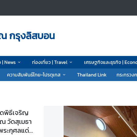
ณ กรุงลิสบอน
ว | News
ท่องเที่ยว | Travel
เศรษฐกิจและธุรกิจ | Eco
ความสัมพันธ์ไทย-โปรตุเกส
Thailand Link
กระทรวงก
ณ กรุงลิสบอน จัดกิจกรรม
ยชน์และบำเพ็ญสาธารณกุศล
จพระนางเจ้าสุทิดา พัชรสุธา