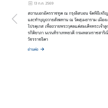
พิมลลักษณ พระบรมรา
13 ก.ค. 2569
ถ
พิธีมหามงคลเฉลิมพ
า
สถานเอกอัครราชทูต ณ กร
น
สาธารณประโยชน์และบำเพ
ทู
สมเด็จพระนางเจ้าสุทิดา 
ต
เนื่องในโอกาสพระราชพิ
|
รอบ
C
o
อ่านต่อ
n
t
a
c
t
ข่
า
ว
|