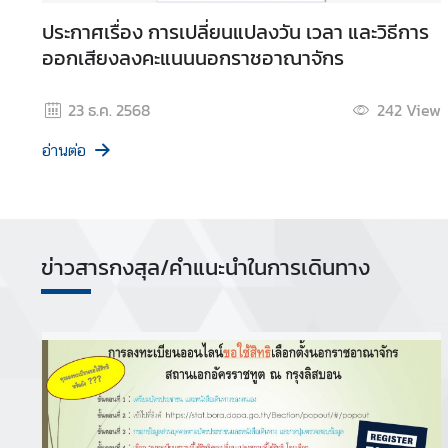
ข้
ประกาศเรื่อง การเปลี่ยนแปลงวัน เวลา และวิธีการ
อ
ออกเสียงลงคะแนนนอกราชอาณาจักร
มู
ล
23 ธ.ค. 2568
242
View
สำ
ห
อ่านต่อ
รั
บ
ค
น
ไ
ข่าวสารกงสุล/คำแนะนำในการเดินทาง
ท
ย
บ
ริ
ก
า