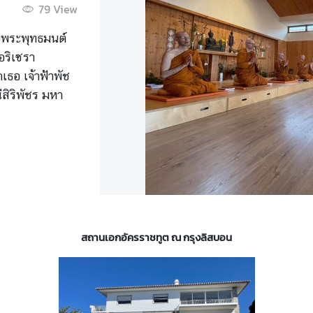
ชินี เนื่องในโอกาสพระราช
88
View
ระชนมพรรษา 4 รอบ
ุงลิสบอน จัดกิจกรรมบำเพ็ญ
็ญสาธารณกุศลเฉลิมพระเกียรติ
พัชรสุธาพิมลลักษณ พระบรมราชินี
ธีมหามงคลเฉลิมพระชนมพรรษา 4
สถานเอกอัครราชทูต ณ กรุงลิสบอน