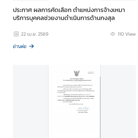
c
ประกาศ ผลการคัดเลือก ตำแหน่งการจ้างเหมา
o
บริการบุคคลช่วยงานดำเนินการด้านกงสุล
n
o
22 เม.ย. 2569
110
View
m
y
อ่านต่อ
a
n
d
B
u
s
i
n
e
s
s