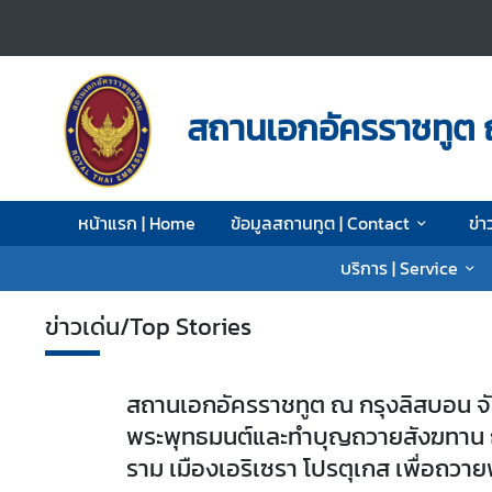
ห
น้
สถานเอกอัครราชทูต 
า
แ
ร
ก
หน้าแรก | Home
ข้อมูลสถานทูต | Contact
ข่า
|
H
บริการ | Service
o
m
ข่าวเด่น/Top Stories
e
ข้
สถานเอกอัครราชทูต 
อ
บำเพ็ญสาธารณประโ
มู
ล
เฉลิมพระเกียรติสมเด็
ส