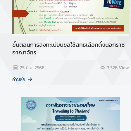
ร
|
S
e
r
v
ขั้นตอนการลงทะเบียนขอใช้สิทธิเลือกตั้งนอกราช
i
อาณาจักร
c
e
25 มี.ค. 2566
3,326
View
อ่านต่อ
ค
ว
า
ม
สั
ม
พั
น