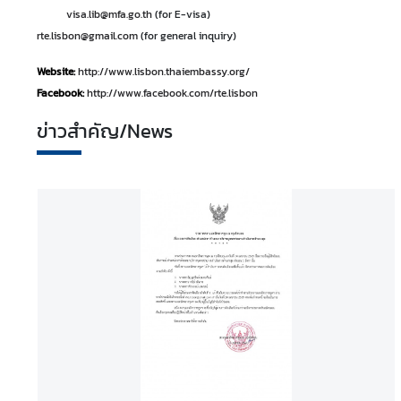
visa.lib@mfa.go.th
(for E-visa)
l
rte.lisbon@gmail.com
(for general inquiry)
Website:
http://www.lisbon.thaiembassy.org/
เ
Facebook:
http://www.facebook.com/rte.lisbon
ศ
ร
ข่าวสำคัญ/News
ษ
ฐ
กิ
จ
แ
ล
ะ
ธุ
ร
กิ
จ
|
E