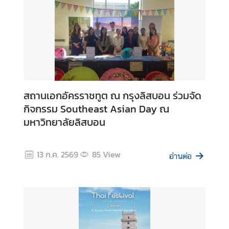
c
o
n
o
m
y
a
สถานเอกอัครราชทูต ณ กรุงลิสบอน ร่วมจัด
n
กิจกรรม Southeast Asian Day ณ
d
มหาวิทยาลัยลิสบอน
B
u
s
13 ก.ค. 2569
85
View
i
อ่านต่อ
n
e
s
s