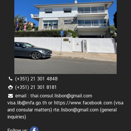
า
ง
ป
ร
ะ
เ
ท
ศ
(+351) 21 301 4848
(+351) 21 301 8181
email : thai.consul.lisbon@gmail.com
visa.lib@mfa.go.th or https://www.facebook.com (visa
and consular matters) rte.lisbon@gmail.com (general
inquiries)
Follow us: