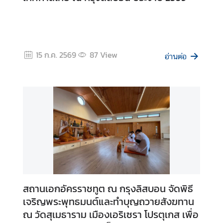
ถ
า
น
ทู
15 ก.ค. 2569
87
View
ต
อ่านต่อ
|
C
o
n
t
a
c
t
ข่
สถานเอกอัครราชทูต ณ กรุงลิสบอน จัดพิธี
า
เจริญพระพุทธมนต์และทำบุญถวายสังฆทาน
ว
ณ วัดสุเมธาราม เมืองเอริเซรา โปรตุเกส เพื่อ
|