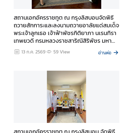
ร
|
สถานเอกอัครราชทูต ณ กรุงลิสบอนจัดพิธี
S
ถวายสักการะและลงนามถวายอาลัยแด่สมเด็จ
e
พระเจ้าลูกเธอ เจ้าฟ้าพัชรกิติยาภา นเรนทิรา
r
เทพยวดี กรมหลวงราชสาริณีสิริพัชร มหา
v
วัชรราชธิดา เ
i
13 ก.ค. 2569
59
View
อ่านต่อ
c
e
ค
ว
า
ม
สั
ม
พั
สถานเอกอัครราชทูต ณ กรุงลิสบอน จัดพิธี
น