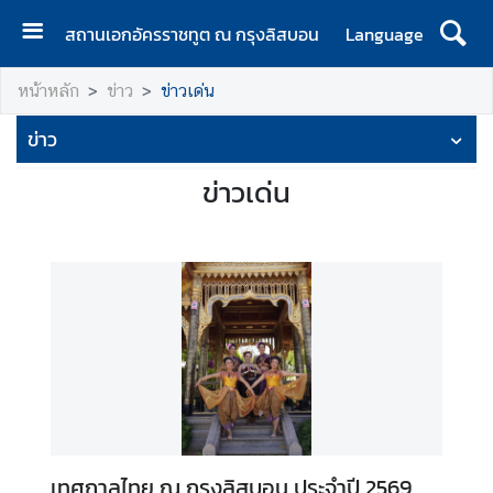
สถานเอกอัครราชทูต ณ กรุงลิสบอน
Language
ห
หน้าหลัก
ข่าว
ข่าวเด่น
น้
า
ข่าว
แ
ร
ข่าวเด่น
ก
|
H
o
m
e
ข้
อ
มู
ล
เทศกาลไทย ณ กรุงลิสบอน ประจำปี 2569
ส