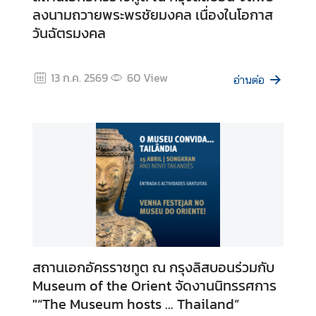
ลงนามถวายพระพรชัยมงคล เนื่องในโอกาส
ธ์
วันฉัตรมงคล
ไ
ท
ย
13 ก.ค. 2569
60
View
-
อ่านต่อ
โ
ป
ร
ตุ
เ
ก
ส
T
h
สถานเอกอัครราชทูต ณ กรุงลิสบอนร่วมกับ
a
Museum of the Orient จัดงานนิทรรศการ
i
"“The Museum hosts ... Thailand”
l