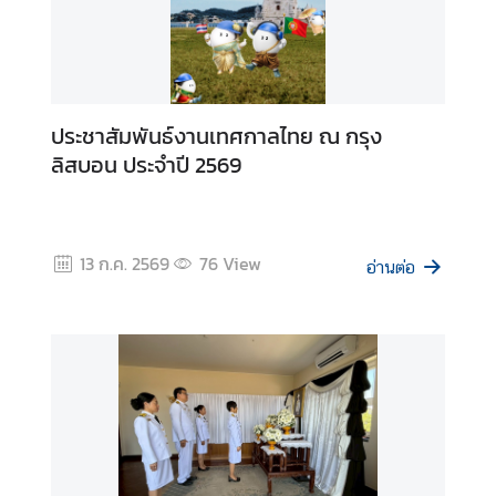
ข้
อ
มู
ล
สำ
ประชาสัมพันธ์งานเทศกาลไทย ณ กรุง
ห
ลิสบอน ประจำปี 2569
รั
บ
ค
น
13 ก.ค. 2569
76
View
อ่านต่อ
ไ
ท
ย
บ
ริ
ก
า