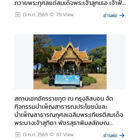
ถวายพระกุศลแด่สมเด็จพระเจ้าลูกเธอ เจ้าฟ้า
N
พัชรกิติยาภา นเรนทิราเทพยวดี กรมหลวง
e
13 ก.ค. 2569
79
View
อ่านต่อ
ราชสาริณีสิริพัชร มหาวัชรราชธิดา
w
s
ท่
อ
ง
เ
ที่
ย
ว
สถานเอกอัครราชทูต ณ กรุงลิสบอน จัด
|
กิจกรรมบำเพ็ญสาธารณประโยชน์และ
T
บำเพ็ญสาธารณกุศลเฉลิมพระเกียรติสมเด็จ
r
พระนางเจ้าสุทิดา พัชรสุธาพิมลลักษณ
a
พระบรมราชินี เนื่องในโอกาสพระราชพิธีมหา
v
13 ก.ค. 2569
87
View
อ่านต่อ
มงคลเฉลิมพระชนมพรรษา 4 รอบ
e