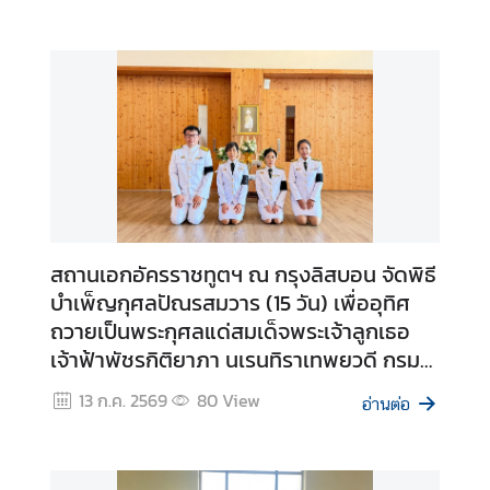
l
เ
ศ
ร
ษ
ฐ
กิ
จ
สถานเอกอัครราชทูตฯ ณ กรุงลิสบอน จัดพิธี
แ
บำเพ็ญกุศลปัณรสมวาร (15 วัน) เพื่ออุทิศ
ล
ถวายเป็นพระกุศลแด่สมเด็จพระเจ้าลูกเธอ
ะ
ธุ
เจ้าฟ้าพัชรกิติยาภา นเรนทิราเทพยวดี กรม
ร
หลวงราชสาริณีสิริพัชร มหาวัชรราชธิดา
13 ก.ค. 2569
80
View
กิ
อ่านต่อ
จ
|
E