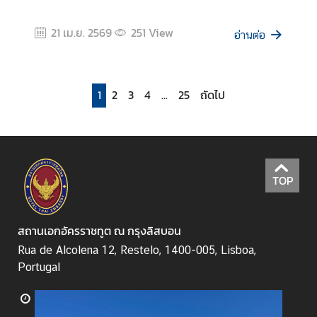
a
n
21 เม.ย. 2569
251
View
อ่านต่อ
d
L
i
1
2
3
4
...
25
ถัดไป
n
k
ก
ร
ะ
TOP
ท
ร
ว
สถานเอกอัครราชทูต ณ กรุงลิสบอน
ง
Rua de Alcolena 12, Restelo, 1400-005, Lisboa,
ก
Portugal
า
ร
ต่