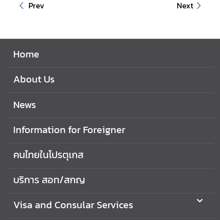
Prev
Next
f
r
o
m
Home
A
m
b
About Us
a
s
News
s
a
Information for Foreigner
d
o
คนไทยในโปรตุเกส
r
บริการ สอท/สกญ
V
i
s
Visa and Consular Services
a