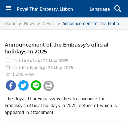
Royal Thai Embassy, Lisbon
Language
H
Home
News
News
Announcement of the Embassy’s official holidays in 2025
o
m
e
Announcement of the Embassy’s official
holidays in 2025
N
e
วันที่นำเข้าข้อมูล
22 May 2025
w
วันที่ปรับปรุงข้อมูล
23 May 2025
s
1,689
view
M
e
s
The Royal Thai Embassy wishes to announce the
s
Embassy's official holidays in 2025, details of which is
a
appeared in attachment
g
e