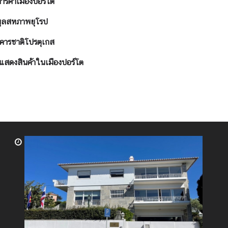
ารค้าเมืองปอร์โต
มูลสหภาพยุโรป
คารชาติโปรตุเกส
แสดงสินค้าในเมืองปอร์โต