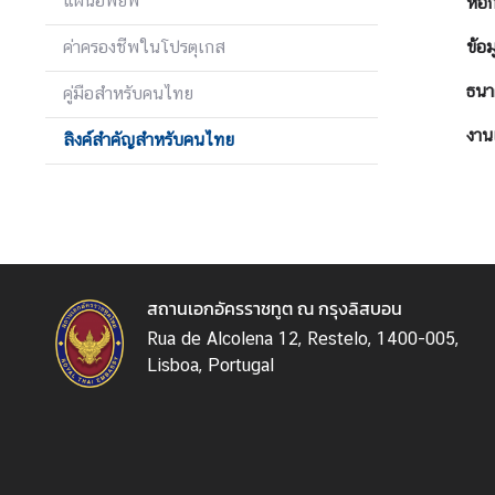
แผนอพยพ
หอก
ถ
า
ค่าครองชีพในโปรตุเกส
ข้อ
น
ธนา
คู่มือสำหรับคนไทย
ทู
ต
งาน
ลิงค์สำคัญสำหรับคนไทย
|
C
o
n
t
a
สถานเอกอัครราชทูต ณ กรุงลิสบอน
c
t
Rua de Alcolena 12, Restelo, 1400-005,
Lisboa, Portugal
ข่
า
ว
|