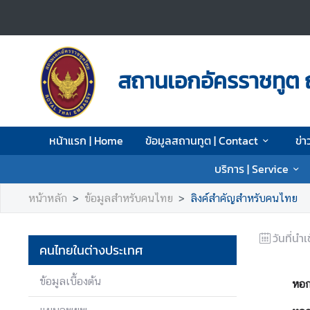
ห
น้
สถานเอกอัครราชทูต 
า
แ
ร
ก
หน้าแรก | Home
ข้อมูลสถานทูต | Contact
ข่า
|
H
บริการ | Service
o
m
หน้าหลัก
ข้อมูลสำหรับคนไทย
ลิงค์สำคัญสำหรับคนไทย
e
วันที่นำเ
ข้
คนไทยในต่างประเทศ
อ
มู
ข้อมูลเบื้องต้น
หอก
ล
ส