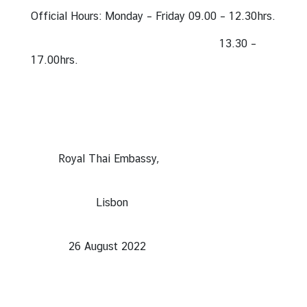
ข้
Official Hours: Monday – Friday 09.00 – 12.30hrs.
อ
13.30 –
มู
17.00hrs.
ล
สำ
ห
รั
บ
ค
Royal Thai Embassy,
น
ไ
ท
Lisbon
ย
26 August 2022
บ
ริ
ก
า