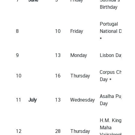
N
Birthday
e
w
Portugal
s
8
10
Friday
National Day
*
ท่
อ
9
13
Monday
Lisbon Day *
ง
เ
Corpus Christi
ที่
10
16
Thursday
Day *
ย
ว
Asalha Puja
|
11
July
13
Wednesday
Day
T
r
a
H.M. King
v
Maha
12
28
Thursday
e
Vajiralongkorn