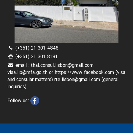
ธ์
ไ
ท
ย
-
โ
ป
(+351) 21 301 4848
ร
(+351) 21 301 8181
ตุ
email : thai.consul.lisbon@gmail.com
เ
visa.lib@mfa.go.th or https://www.facebook.com (visa
ก
and consular matters) rte.lisbon@gmail.com (general
ส
inquiries)
Follow us:
T
h
a
i
l