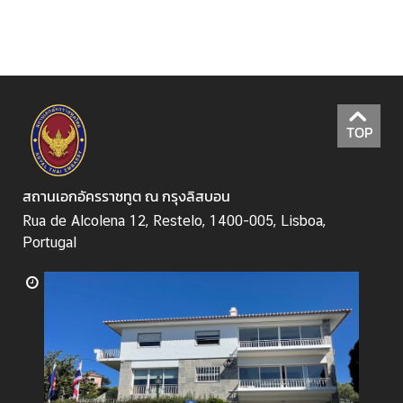
ร
|
S
e
r
v
TOP
i
c
e
สถานเอกอัครราชทูต ณ กรุงลิสบอน
Rua de Alcolena 12, Restelo, 1400-005, Lisboa,
Portugal
ค
ว
า
ม
สั
ม
พั
น