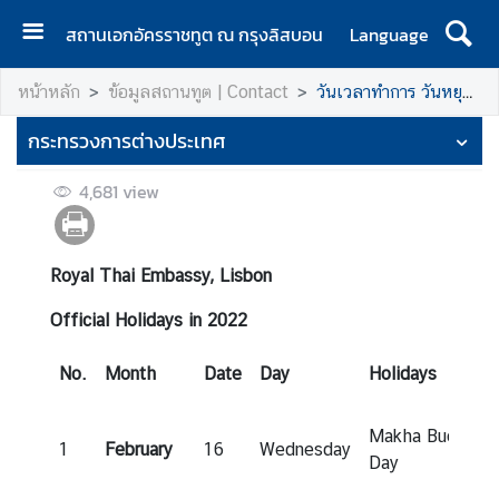
สถานเอกอัครราชทูต ณ กรุงลิสบอน
Language
ห
หน้าหลัก
ข้อมูลสถานทูต | Contact
วันเวลาทำการ วันหยุดราชการ // Office hours - Official Holiday
น้
า
กระทรวงการต่างประเทศ
แ
ร
4,681
view
ก
|
H
Royal Thai Embassy, Lisbon
o
m
Official Holidays in 2022
e
No.
Month
Date
Day
Holidays
ข้
อ
Makha Bucha
มู
1
February
16
Wednesday
Day
ล
ส