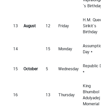
l
´s Birthday
H.M. Queen
เ
13
August
12
Friday
Sirikit´s
ศ
Birthday
ร
ษ
ฐ
Assumption
14
15
Monday
กิ
Day *
จ
แ
Republic Day
ล
15
October
5
Wednesday
*
ะ
ธุ
King
ร
Bhumibol
กิ
16
13
Thursday
Adulyadej
จ
Momerial Day
|
E