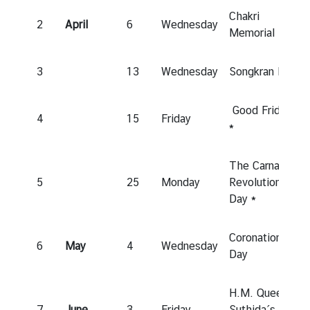
ถ
Chakri
2
April
6
Wednesday
า
Memorial Day
น
ทู
3
13
Wednesday
Songkran Day
ต
|
Good Friday
C
4
15
Friday
*
o
n
t
The Carnation
a
5
25
Monday
Revolution
c
Day *
t
Coronation
6
May
4
Wednesday
Day
ข่
า
ว
H.M. Queen
|
7
June
3
Friday
Suthida´s