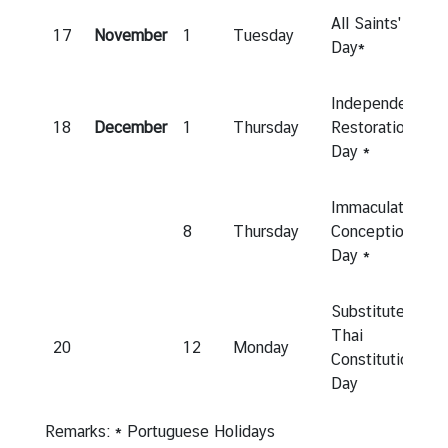
c
All Saints'
17
November
1
Tuesday
o
Day*
n
o
Independence
m
18
December
1
Thursday
Restoration
y
Day *
a
n
Immaculate
d
8
Thursday
Conception
B
Day *
u
s
i
Substitute for
n
Thai
20
12
Monday
e
Constitution
s
Day
s
Remarks: * Portuguese Holidays